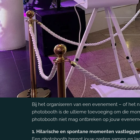
Bij het organiseren van een evenement – of het nu 
photobooth is de ultieme toevoeging om die mome
photobooth niet mag ontbreken op jouw evenem
1. Hilarische en spontane momenten vastlegge
Een photobooth brengt jouw gasten samen en laat