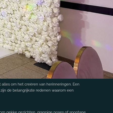
it alles om het creëren van herinneringen. Een
 zijn de belangrijkste redenen waarom een
t om gekke gezichten, grappige poses of spontane