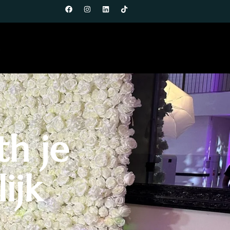
t
h je
ijk