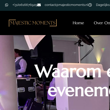
+(31)0616676929
contact@majesticmoments.nl
Dagelijks:
Home
Over On
Waarom e
eveneme