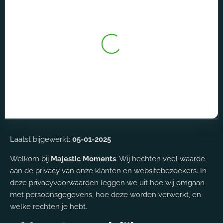
Laatst bijgewerkt:
05-01-2025
Welkom bij
Majestic Moments
. Wij hechten veel waarde
aan de privacy van onze klanten en websitebezoekers. In
deze privacyvoorwaarden leggen we uit hoe wij omgaan
met persoonsgegevens, hoe deze worden verwerkt, en
welke rechten je hebt.