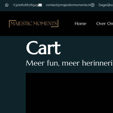
+(31)0616676929
contact@majesticmoments.nl
Dagelijks:
Home
Over On
Cart
Meer fun, meer herinnerin